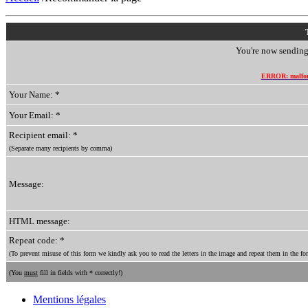
You're now sending 
ERROR: malform
Your Name: *
Your Email: *
Recipient email: *
(Separate many recipients by comma)
Message:
HTML message:
Repeat code: *
(To prevent misuse of this form we kindly ask you to read the letters in the image and repeat them in the for
(You
must
fill in fields with * correctly!)
Mentions légales