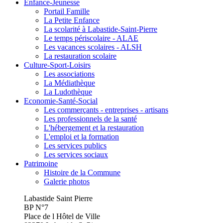
Enfance-Jeunesse
Portail Famille
La Petite Enfance
La scolarité à Labastide-Saint-Pierre
Le temps périscolaire - ALAE
Les vacances scolaires - ALSH
La restauration scolaire
Culture-Sport-Loisirs
Les associations
La Médiathèque
La Ludothèque
Economie-Santé-Social
Les commerçants - entreprises - artisans
Les professionnels de la santé
L'hébergement et la restauration
L'emploi et la formation
Les services publics
Les services sociaux
Patrimoine
Histoire de la Commune
Galerie photos
Labastide Saint Pierre
BP N°7
Place de l Hôtel de Ville