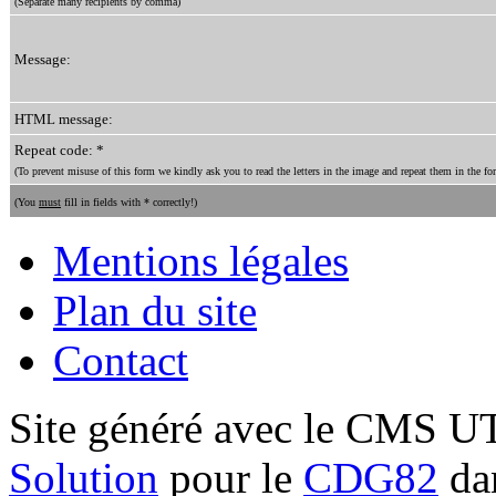
(Separate many recipients by comma)
Message:
HTML message:
Repeat code: *
(To prevent misuse of this form we kindly ask you to read the letters in the image and repeat them in the for
(You
must
fill in fields with * correctly!)
Mentions légales
Plan du site
Contact
Site généré avec le CMS 
Solution
pour le
CDG82
dan