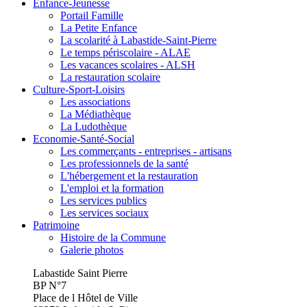
Enfance-Jeunesse
Portail Famille
La Petite Enfance
La scolarité à Labastide-Saint-Pierre
Le temps périscolaire - ALAE
Les vacances scolaires - ALSH
La restauration scolaire
Culture-Sport-Loisirs
Les associations
La Médiathèque
La Ludothèque
Economie-Santé-Social
Les commerçants - entreprises - artisans
Les professionnels de la santé
L'hébergement et la restauration
L'emploi et la formation
Les services publics
Les services sociaux
Patrimoine
Histoire de la Commune
Galerie photos
Labastide Saint Pierre
BP N°7
Place de l Hôtel de Ville