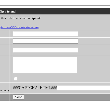
Tip a friend:
this link to an email recipient:
t-pie......ame%5D=collecte_don_de_sang
###CAPTCHA_HTML###
m field.)