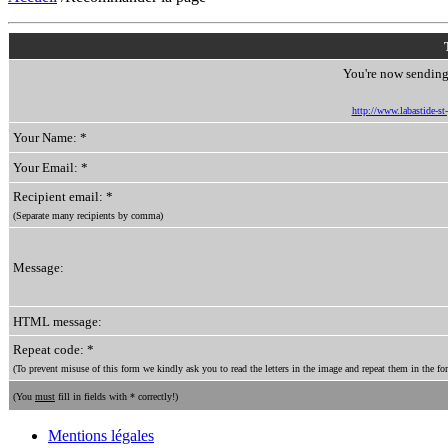
You're now sending 
http://www.labastide-s
Your Name: *
Your Email: *
Recipient email: *
(Separate many recipients by comma)
Message:
HTML message:
Repeat code: *
(To prevent misuse of this form we kindly ask you to read the letters in the image and repeat them in the for
(You
must
fill in fields with * correctly!)
Mentions légales