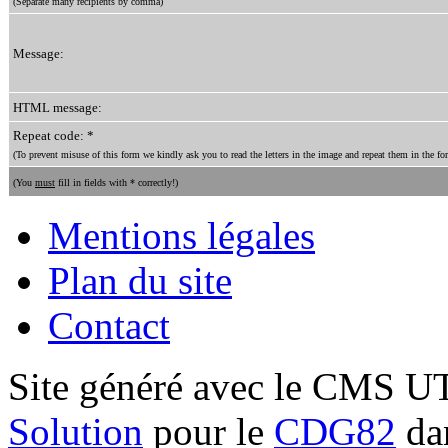
(Separate many recipients by comma)
Message:
HTML message:
Repeat code: *
(To prevent misuse of this form we kindly ask you to read the letters in the image and repeat them in the for
(You
must
fill in fields with * correctly!)
Mentions légales
Plan du site
Contact
Site généré avec le CMS 
Solution
pour le
CDG82
dan