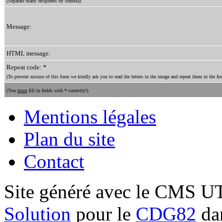
(Separate many recipients by comma)
Message:
HTML message:
Repeat code: *
(To prevent misuse of this form we kindly ask you to read the letters in the image and repeat them in the for
(You
must
fill in fields with * correctly!)
Mentions légales
Plan du site
Contact
Site généré avec le CMS 
Solution
pour le
CDG82
dan