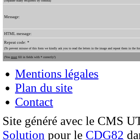
(Separate many recipients by comma)
Message:
HTML message:
Repeat code: *
(To prevent misuse of this form we kindly ask you to read the letters in the image and repeat them in the for
(You
must
fill in fields with * correctly!)
Mentions légales
Plan du site
Contact
Site généré avec le CMS 
Solution
pour le
CDG82
dan