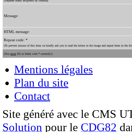
(Separate many recipients by comma)
Message:
HTML message:
Repeat code: *
(To prevent misuse of this form we kindly ask you to read the letters in the image and repeat them in the for
(You
must
fill in fields with * correctly!)
Mentions légales
Plan du site
Contact
Site généré avec le CMS 
Solution
pour le
CDG82
dan