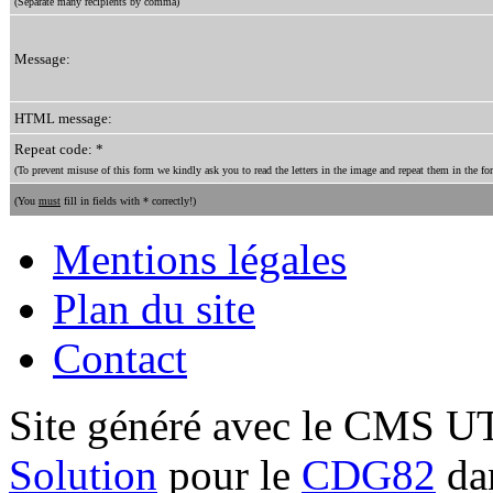
(Separate many recipients by comma)
Message:
HTML message:
Repeat code: *
(To prevent misuse of this form we kindly ask you to read the letters in the image and repeat them in the for
(You
must
fill in fields with * correctly!)
Mentions légales
Plan du site
Contact
Site généré avec le CMS 
Solution
pour le
CDG82
dan