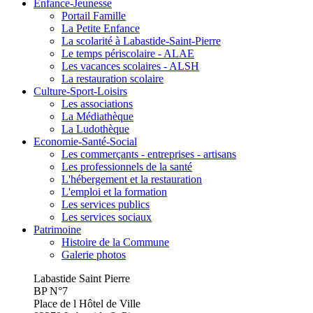
Enfance-Jeunesse
Portail Famille
La Petite Enfance
La scolarité à Labastide-Saint-Pierre
Le temps périscolaire - ALAE
Les vacances scolaires - ALSH
La restauration scolaire
Culture-Sport-Loisirs
Les associations
La Médiathèque
La Ludothèque
Economie-Santé-Social
Les commerçants - entreprises - artisans
Les professionnels de la santé
L'hébergement et la restauration
L'emploi et la formation
Les services publics
Les services sociaux
Patrimoine
Histoire de la Commune
Galerie photos
Labastide Saint Pierre
BP N°7
Place de l Hôtel de Ville