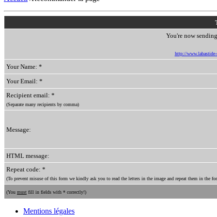
You're now sending 
http://www.labastide-s
Your Name: *
Your Email: *
Recipient email: *
(Separate many recipients by comma)
Message:
HTML message:
Repeat code: *
(To prevent misuse of this form we kindly ask you to read the letters in the image and repeat them in the for
(You
must
fill in fields with * correctly!)
Mentions légales