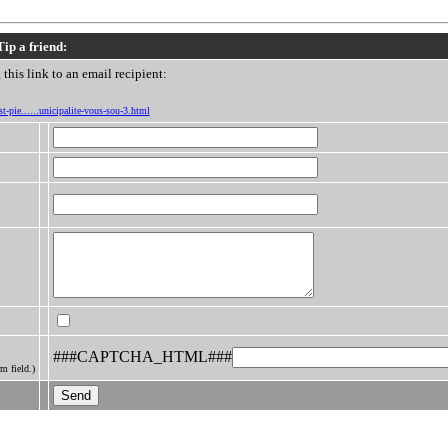
Tip a friend:
this link to an email recipient:
t-pie......unicipalite-vous-sou-3.html
###CAPTCHA_HTML###
m field.)