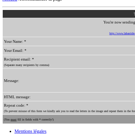
You're now sending 
http://www.labastide-
Your Name: *
Your Email: *
Recipient email: *
(Separate many recipients by comma)
Message:
HTML message:
Repeat code: *
(To prevent misuse of this form we kindly ask you to read the letters in the image and repeat them in the for
(You
must
fill in fields with * correctly!)
Mentions légales