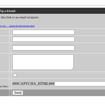
Tip a friend:
this link to an email recipient:
st-pie......armee-de-terre-recrute.html
###CAPTCHA_HTML###
m field.)