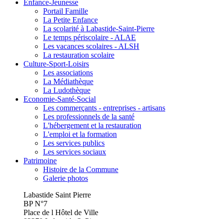
Enfance-Jeunesse
Portail Famille
La Petite Enfance
La scolarité à Labastide-Saint-Pierre
Le temps périscolaire - ALAE
Les vacances scolaires - ALSH
La restauration scolaire
Culture-Sport-Loisirs
Les associations
La Médiathèque
La Ludothèque
Economie-Santé-Social
Les commerçants - entreprises - artisans
Les professionnels de la santé
L'hébergement et la restauration
L'emploi et la formation
Les services publics
Les services sociaux
Patrimoine
Histoire de la Commune
Galerie photos
Labastide Saint Pierre
BP N°7
Place de l Hôtel de Ville