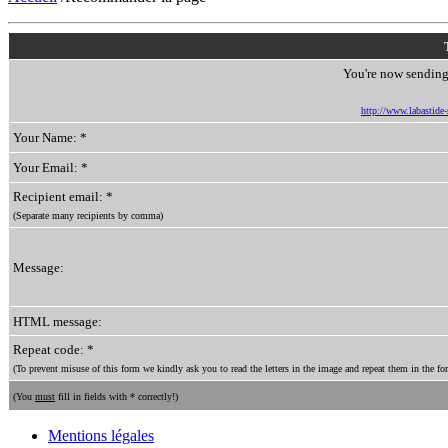
You're now sending 
http://www.labastide-s
Your Name: *
Your Email: *
Recipient email: *
(Separate many recipients by comma)
Message:
HTML message:
Repeat code: *
(To prevent misuse of this form we kindly ask you to read the letters in the image and repeat them in the for
(You
must
fill in fields with * correctly!)
Mentions légales