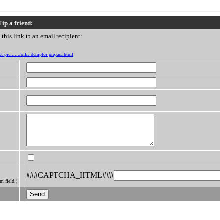
Tip a friend:
this link to an email recipient:
t-pie....../offre-demploi-prepara.html
###CAPTCHA_HTML###
m field.)