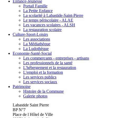
Enfance-Jeunesse
Portail Famille
La Petite Enfance
La scolarité à Labastide-Saint-Pierre
Le temps périscolaire - ALAE
Les vacances scolaires - ALSH
La restauration scolaire
Culture-Sport-Loisirs
Les associations
La Médiathèque
La Ludothèque
Economie-Santé-Social
Les commerçants - entreprises - artisans
Les professionnels de la santé
L'hébergement et la restauration
L'emploi et la formation
Les services publics
Les services sociaux
Patrimoine
Histoire de la Commune
Galerie photos
Labastide Saint Pierre
BP N°7
Place de l Hôtel de Ville