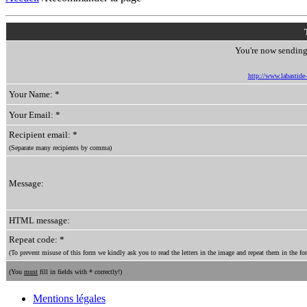
You're now sending 
http://www.labastide-s
Your Name: *
Your Email: *
Recipient email: *
(Separate many recipients by comma)
Message:
HTML message:
Repeat code: *
(To prevent misuse of this form we kindly ask you to read the letters in the image and repeat them in the for
(You
must
fill in fields with * correctly!)
Mentions légales