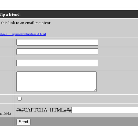
Tip a friend:
this link to an email recipient:
t-pie......upure-delectricite-m-1.html
###CAPTCHA_HTML###
m field.)