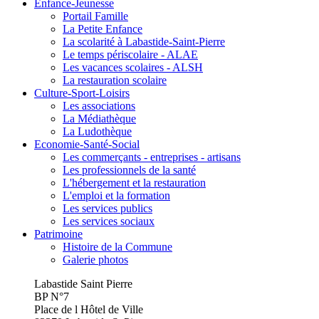
Enfance-Jeunesse
Portail Famille
La Petite Enfance
La scolarité à Labastide-Saint-Pierre
Le temps périscolaire - ALAE
Les vacances scolaires - ALSH
La restauration scolaire
Culture-Sport-Loisirs
Les associations
La Médiathèque
La Ludothèque
Economie-Santé-Social
Les commerçants - entreprises - artisans
Les professionnels de la santé
L'hébergement et la restauration
L'emploi et la formation
Les services publics
Les services sociaux
Patrimoine
Histoire de la Commune
Galerie photos
Labastide Saint Pierre
BP N°7
Place de l Hôtel de Ville