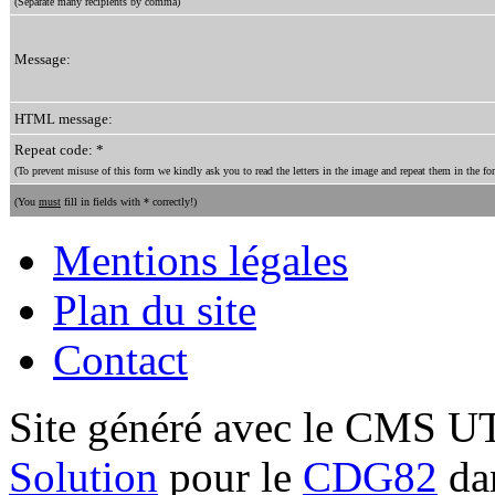
(Separate many recipients by comma)
Message:
HTML message:
Repeat code: *
(To prevent misuse of this form we kindly ask you to read the letters in the image and repeat them in the for
(You
must
fill in fields with * correctly!)
Mentions légales
Plan du site
Contact
Site généré avec le CMS 
Solution
pour le
CDG82
dan