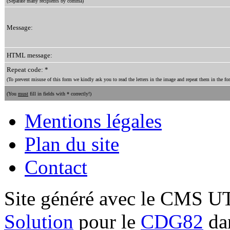
(Separate many recipients by comma)
Message:
HTML message:
Repeat code: *
(To prevent misuse of this form we kindly ask you to read the letters in the image and repeat them in the for
(You
must
fill in fields with * correctly!)
Mentions légales
Plan du site
Contact
Site généré avec le CMS 
Solution
pour le
CDG82
dan