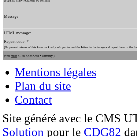
(Separate many recipients by comma)
Message:
HTML message:
Repeat code: *
(To prevent misuse of this form we kindly ask you to read the letters in the image and repeat them in the for
(You
must
fill in fields with * correctly!)
Mentions légales
Plan du site
Contact
Site généré avec le CMS 
Solution
pour le
CDG82
dan