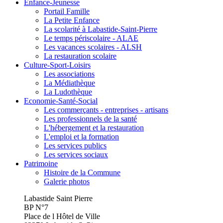
Enfance-Jeunesse
Portail Famille
La Petite Enfance
La scolarité à Labastide-Saint-Pierre
Le temps périscolaire - ALAE
Les vacances scolaires - ALSH
La restauration scolaire
Culture-Sport-Loisirs
Les associations
La Médiathèque
La Ludothèque
Economie-Santé-Social
Les commerçants - entreprises - artisans
Les professionnels de la santé
L'hébergement et la restauration
L'emploi et la formation
Les services publics
Les services sociaux
Patrimoine
Histoire de la Commune
Galerie photos
Labastide Saint Pierre
BP N°7
Place de l Hôtel de Ville