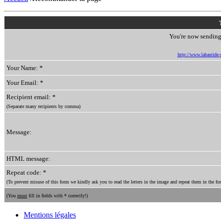
You're now sending 
http://www.labastide-s
Your Name: *
Your Email: *
Recipient email: *
(Separate many recipients by comma)
Message:
HTML message:
Repeat code: *
(To prevent misuse of this form we kindly ask you to read the letters in the image and repeat them in the for
(You
must
fill in fields with * correctly!)
Mentions légales