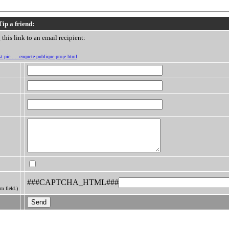
Tip a friend:
this link to an email recipient:
t-pie......enquete-publique-proje.html
###CAPTCHA_HTML###
m field.)