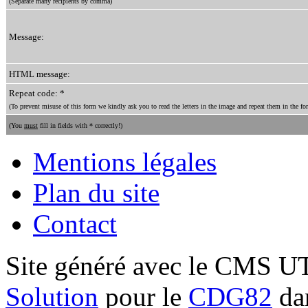
(Separate many recipients by comma)
Message:
HTML message:
Repeat code: *
(To prevent misuse of this form we kindly ask you to read the letters in the image and repeat them in the for
(You
must
fill in fields with * correctly!)
Mentions légales
Plan du site
Contact
Site généré avec le CMS 
Solution
pour le
CDG82
dan