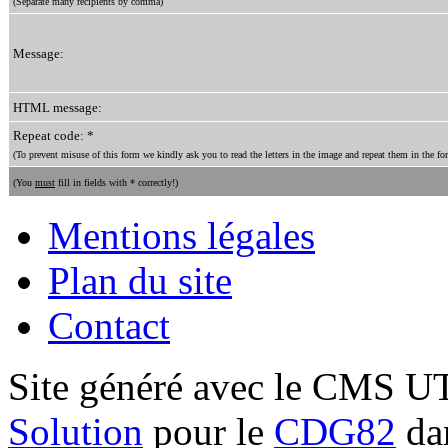
(Separate many recipients by comma)
Message:
HTML message:
Repeat code: *
(To prevent misuse of this form we kindly ask you to read the letters in the image and repeat them in the for
(You
must
fill in fields with * correctly!)
Mentions légales
Plan du site
Contact
Site généré avec le CMS 
Solution
pour le
CDG82
dan