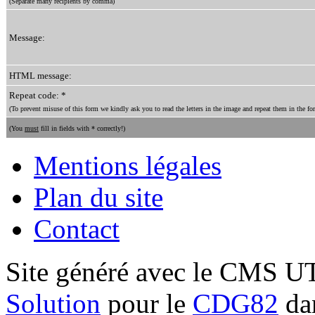
(Separate many recipients by comma)
Message:
HTML message:
Repeat code: *
(To prevent misuse of this form we kindly ask you to read the letters in the image and repeat them in the for
(You
must
fill in fields with * correctly!)
Mentions légales
Plan du site
Contact
Site généré avec le CMS 
Solution
pour le
CDG82
dan