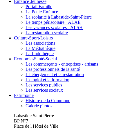
Enfance-Jeunesse
Portail Famille
La Petite Enfance
La scolarité à Labastide-Saint-Pierre
Le temps périscolaire - ALAE
Les vacances scolaires - ALSH
La restauration scolaire
Culture-Sport-Loisirs
Les associations
La Médiathèque
La Ludothèque
Economie-Santé-Social
Les commerçants - entreprises - artisans
Les professionnels de la santé
L'hébergement et la restauration
L'emploi et la formation
Les services publics
Les services sociaux
Patrimoine
Histoire de la Commune
Galerie photos
Labastide Saint Pierre
BP N°7
Place de l Hôtel de Ville