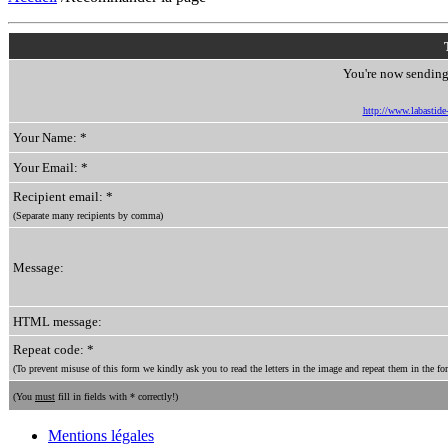
You're now sending 
http://www.labastide-s
Your Name: *
Your Email: *
Recipient email: *
(Separate many recipients by comma)
Message:
HTML message:
Repeat code: *
(To prevent misuse of this form we kindly ask you to read the letters in the image and repeat them in the for
(You
must
fill in fields with * correctly!)
Mentions légales