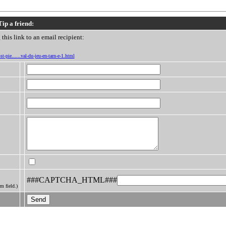
Tip a friend:
this link to an email recipient:
t-pie......val-du-jeu-en-tarn-e-1.html
###CAPTCHA_HTML###
m field.)