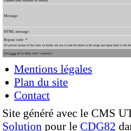
(Separate many recipients by comma)
Message:
HTML message:
Repeat code: *
(To prevent misuse of this form we kindly ask you to read the letters in the image and repeat them in the for
(You
must
fill in fields with * correctly!)
Mentions légales
Plan du site
Contact
Site généré avec le CMS 
Solution
pour le
CDG82
dan