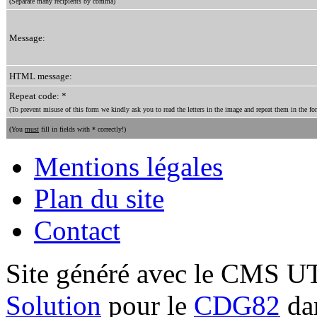
(Separate many recipients by comma)
Message:
HTML message:
Repeat code: *
(To prevent misuse of this form we kindly ask you to read the letters in the image and repeat them in the for
(You
must
fill in fields with * correctly!)
Mentions légales
Plan du site
Contact
Site généré avec le CMS 
Solution
pour le
CDG82
dan