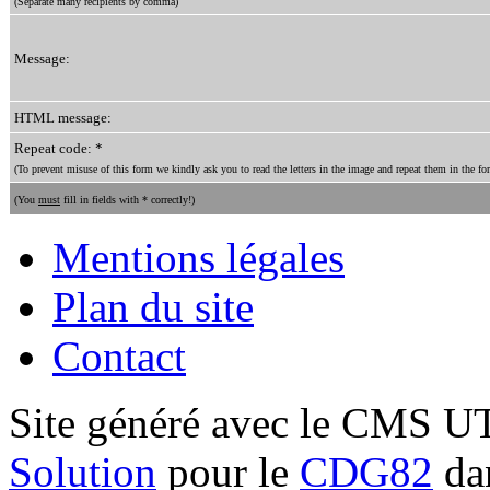
(Separate many recipients by comma)
Message:
HTML message:
Repeat code: *
(To prevent misuse of this form we kindly ask you to read the letters in the image and repeat them in the for
(You
must
fill in fields with * correctly!)
Mentions légales
Plan du site
Contact
Site généré avec le CMS 
Solution
pour le
CDG82
dan