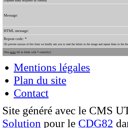
(Separate many recipients by comma)
Message:
HTML message:
Repeat code: *
(To prevent misuse of this form we kindly ask you to read the letters in the image and repeat them in the for
(You
must
fill in fields with * correctly!)
Mentions légales
Plan du site
Contact
Site généré avec le CMS 
Solution
pour le
CDG82
dan