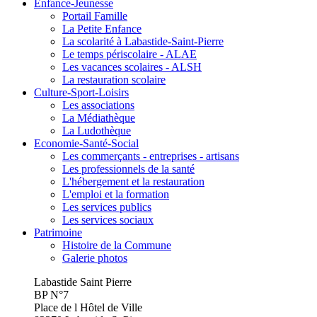
Enfance-Jeunesse
Portail Famille
La Petite Enfance
La scolarité à Labastide-Saint-Pierre
Le temps périscolaire - ALAE
Les vacances scolaires - ALSH
La restauration scolaire
Culture-Sport-Loisirs
Les associations
La Médiathèque
La Ludothèque
Economie-Santé-Social
Les commerçants - entreprises - artisans
Les professionnels de la santé
L'hébergement et la restauration
L'emploi et la formation
Les services publics
Les services sociaux
Patrimoine
Histoire de la Commune
Galerie photos
Labastide Saint Pierre
BP N°7
Place de l Hôtel de Ville