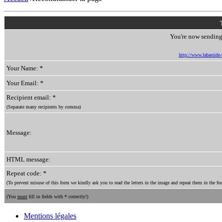
You're now sending 
http://www.labastide-s
Your Name: *
Your Email: *
Recipient email: *
(Separate many recipients by comma)
Message:
HTML message:
Repeat code: *
(To prevent misuse of this form we kindly ask you to read the letters in the image and repeat them in the for
(You
must
fill in fields with * correctly!)
Mentions légales