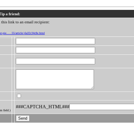
Tip a friend:
this link to an email recipient:
t-pie......55/article/-6a32c34c8e.html
###CAPTCHA_HTML###
m field.)