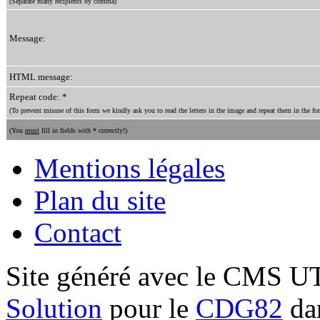
(Separate many recipients by comma)
Message:
HTML message:
Repeat code: *
(To prevent misuse of this form we kindly ask you to read the letters in the image and repeat them in the for
(You
must
fill in fields with * correctly!)
Mentions légales
Plan du site
Contact
Site généré avec le CMS 
Solution
pour le
CDG82
dan