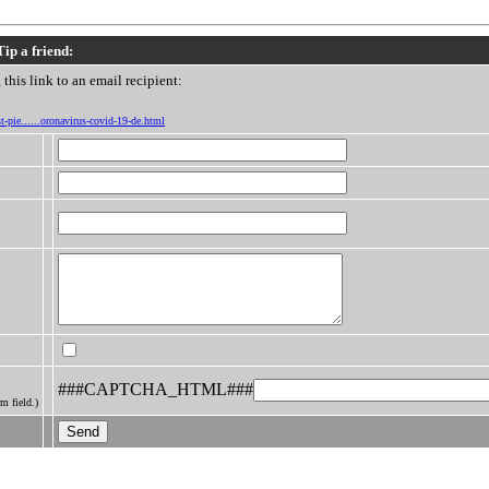
Tip a friend:
this link to an email recipient:
t-pie......oronavirus-covid-19-de.html
###CAPTCHA_HTML###
m field.)