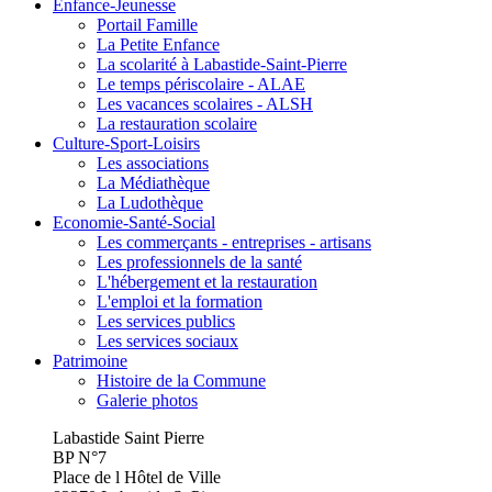
Enfance-Jeunesse
Portail Famille
La Petite Enfance
La scolarité à Labastide-Saint-Pierre
Le temps périscolaire - ALAE
Les vacances scolaires - ALSH
La restauration scolaire
Culture-Sport-Loisirs
Les associations
La Médiathèque
La Ludothèque
Economie-Santé-Social
Les commerçants - entreprises - artisans
Les professionnels de la santé
L'hébergement et la restauration
L'emploi et la formation
Les services publics
Les services sociaux
Patrimoine
Histoire de la Commune
Galerie photos
Labastide Saint Pierre
BP N°7
Place de l Hôtel de Ville