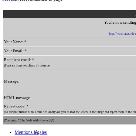
You're now sending 
http://www.labastide-s
Your Name: *
Your Email: *
Recipient email: *
(Separate many recipients by comma)
Message:
HTML message:
Repeat code: *
(To prevent misuse of this form we kindly ask you to read the letters in the image and repeat them in the for
(You
must
fill in fields with * correctly!)
Mentions légales