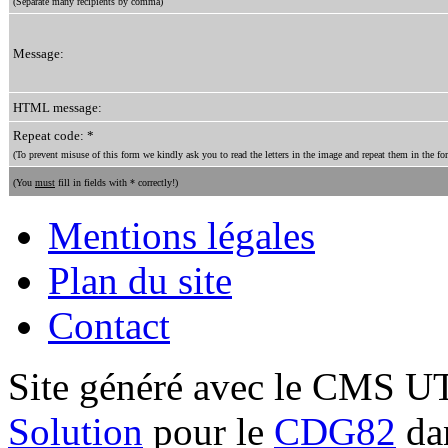
(Separate many recipients by comma)
Message:
HTML message:
Repeat code: *
(To prevent misuse of this form we kindly ask you to read the letters in the image and repeat them in the for
(You
must
fill in fields with * correctly!)
Mentions légales
Plan du site
Contact
Site généré avec le CMS 
Solution
pour le
CDG82
dan