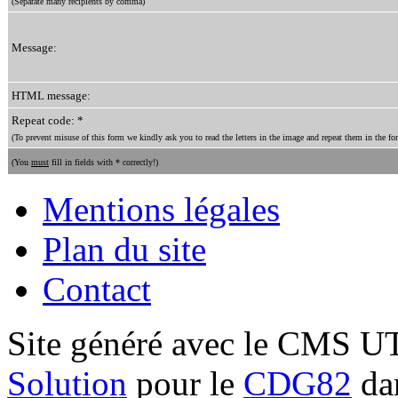
(Separate many recipients by comma)
Message:
HTML message:
Repeat code: *
(To prevent misuse of this form we kindly ask you to read the letters in the image and repeat them in the for
(You
must
fill in fields with * correctly!)
Mentions légales
Plan du site
Contact
Site généré avec le CMS 
Solution
pour le
CDG82
dan