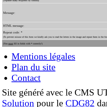
(Separate many recipients by comma)
Message:
HTML message:
Repeat code: *
(To prevent misuse of this form we kindly ask you to read the letters in the image and repeat them in the for
(You
must
fill in fields with * correctly!)
Mentions légales
Plan du site
Contact
Site généré avec le CMS 
Solution
pour le
CDG82
dan