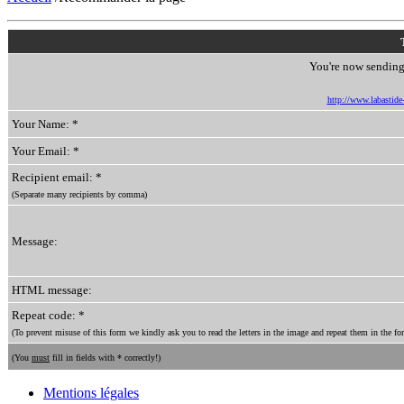
You're now sending 
http://www.labastide-s
Your Name: *
Your Email: *
Recipient email: *
(Separate many recipients by comma)
Message:
HTML message:
Repeat code: *
(To prevent misuse of this form we kindly ask you to read the letters in the image and repeat them in the for
(You
must
fill in fields with * correctly!)
Mentions légales