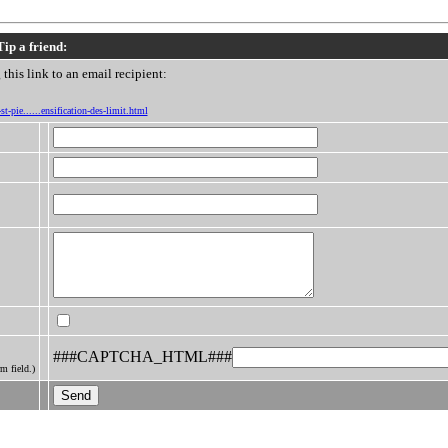
Tip a friend:
this link to an email recipient:
t-pie......ensification-des-limit.html
###CAPTCHA_HTML###
m field.)