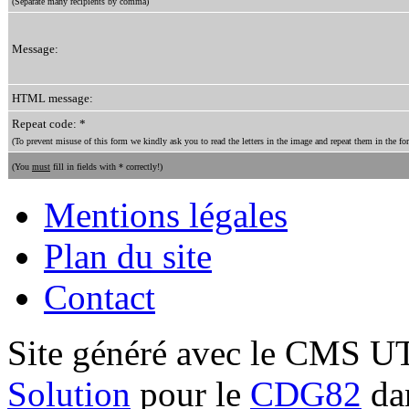
(Separate many recipients by comma)
Message:
HTML message:
Repeat code: *
(To prevent misuse of this form we kindly ask you to read the letters in the image and repeat them in the for
(You
must
fill in fields with * correctly!)
Mentions légales
Plan du site
Contact
Site généré avec le CMS 
Solution
pour le
CDG82
dan