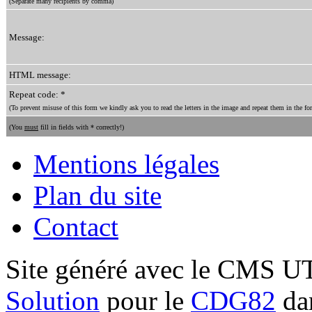
(Separate many recipients by comma)
Message:
HTML message:
Repeat code: *
(To prevent misuse of this form we kindly ask you to read the letters in the image and repeat them in the for
(You
must
fill in fields with * correctly!)
Mentions légales
Plan du site
Contact
Site généré avec le CMS 
Solution
pour le
CDG82
dan