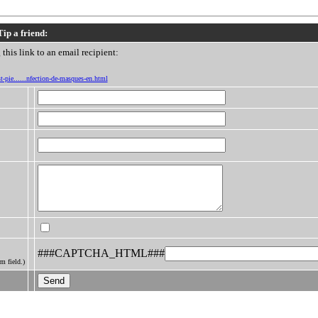
Tip a friend:
this link to an email recipient:
t-pie......nfection-de-masques-en.html
###CAPTCHA_HTML###
m field.)