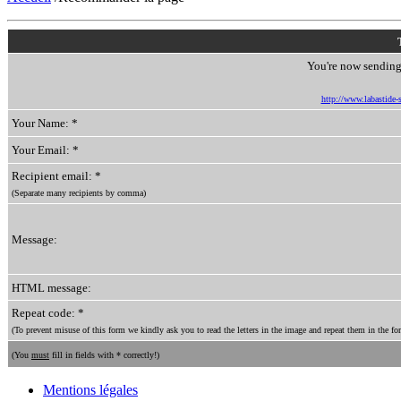
You're now sending 
http://www.labastide-s
Your Name: *
Your Email: *
Recipient email: *
(Separate many recipients by comma)
Message:
HTML message:
Repeat code: *
(To prevent misuse of this form we kindly ask you to read the letters in the image and repeat them in the for
(You
must
fill in fields with * correctly!)
Mentions légales