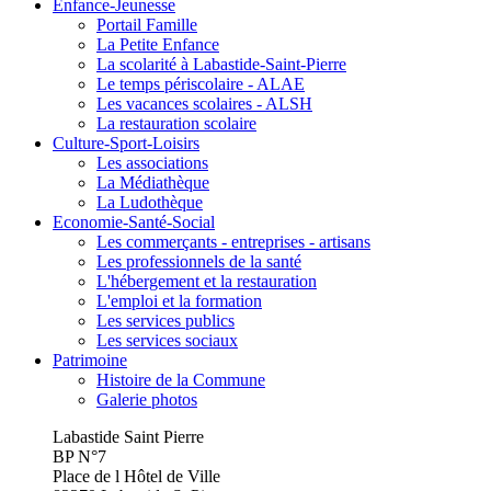
Enfance-Jeunesse
Portail Famille
La Petite Enfance
La scolarité à Labastide-Saint-Pierre
Le temps périscolaire - ALAE
Les vacances scolaires - ALSH
La restauration scolaire
Culture-Sport-Loisirs
Les associations
La Médiathèque
La Ludothèque
Economie-Santé-Social
Les commerçants - entreprises - artisans
Les professionnels de la santé
L'hébergement et la restauration
L'emploi et la formation
Les services publics
Les services sociaux
Patrimoine
Histoire de la Commune
Galerie photos
Labastide Saint Pierre
BP N°7
Place de l Hôtel de Ville