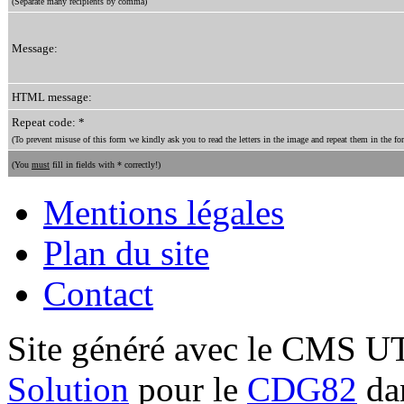
(Separate many recipients by comma)
Message:
HTML message:
Repeat code: *
(To prevent misuse of this form we kindly ask you to read the letters in the image and repeat them in the for
(You
must
fill in fields with * correctly!)
Mentions légales
Plan du site
Contact
Site généré avec le CMS 
Solution
pour le
CDG82
dan