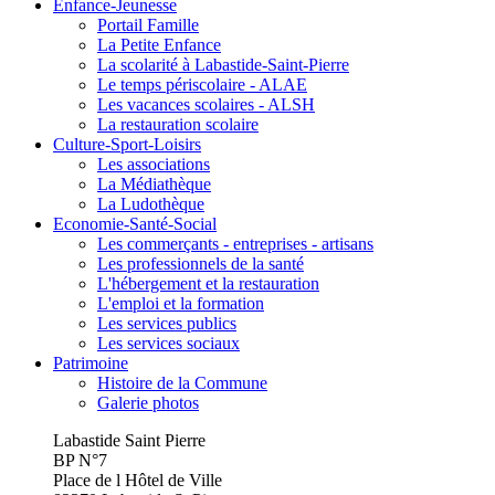
Enfance-Jeunesse
Portail Famille
La Petite Enfance
La scolarité à Labastide-Saint-Pierre
Le temps périscolaire - ALAE
Les vacances scolaires - ALSH
La restauration scolaire
Culture-Sport-Loisirs
Les associations
La Médiathèque
La Ludothèque
Economie-Santé-Social
Les commerçants - entreprises - artisans
Les professionnels de la santé
L'hébergement et la restauration
L'emploi et la formation
Les services publics
Les services sociaux
Patrimoine
Histoire de la Commune
Galerie photos
Labastide Saint Pierre
BP N°7
Place de l Hôtel de Ville