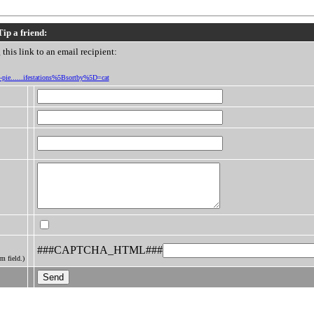
Tip a friend:
this link to an email recipient:
t-pie......ifestations%5Bsortby%5D=cat
###CAPTCHA_HTML###
m field.)