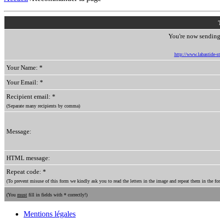
You're now sending 
http://www.labastide-s
Your Name: *
Your Email: *
Recipient email: *
(Separate many recipients by comma)
Message:
HTML message:
Repeat code: *
(To prevent misuse of this form we kindly ask you to read the letters in the image and repeat them in the for
(You
must
fill in fields with * correctly!)
Mentions légales