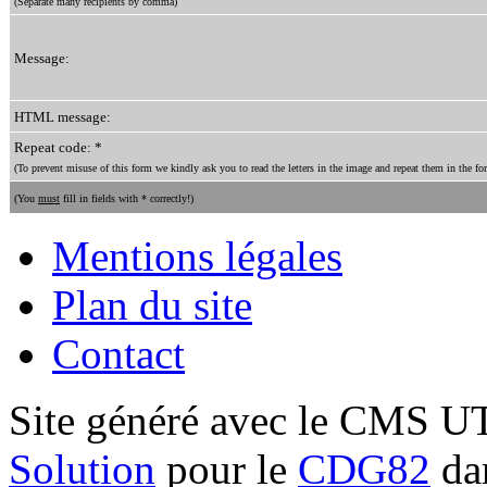
(Separate many recipients by comma)
Message:
HTML message:
Repeat code: *
(To prevent misuse of this form we kindly ask you to read the letters in the image and repeat them in the for
(You
must
fill in fields with * correctly!)
Mentions légales
Plan du site
Contact
Site généré avec le CMS 
Solution
pour le
CDG82
dan