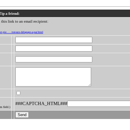
Tip a friend:
this link to an email recipient:
t-pie......travaux-delagage-a-par.html
###CAPTCHA_HTML###
m field.)