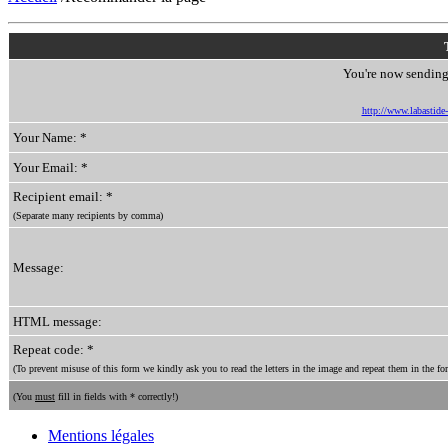
You're now sending 
http://www.labastide-s
Your Name: *
Your Email: *
Recipient email: *
(Separate many recipients by comma)
Message:
HTML message:
Repeat code: *
(To prevent misuse of this form we kindly ask you to read the letters in the image and repeat them in the for
(You
must
fill in fields with * correctly!)
Mentions légales