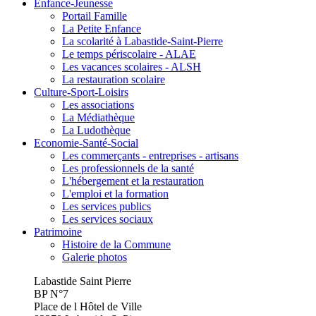
Enfance-Jeunesse
Portail Famille
La Petite Enfance
La scolarité à Labastide-Saint-Pierre
Le temps périscolaire - ALAE
Les vacances scolaires - ALSH
La restauration scolaire
Culture-Sport-Loisirs
Les associations
La Médiathèque
La Ludothèque
Economie-Santé-Social
Les commerçants - entreprises - artisans
Les professionnels de la santé
L'hébergement et la restauration
L'emploi et la formation
Les services publics
Les services sociaux
Patrimoine
Histoire de la Commune
Galerie photos
Labastide Saint Pierre
BP N°7
Place de l Hôtel de Ville