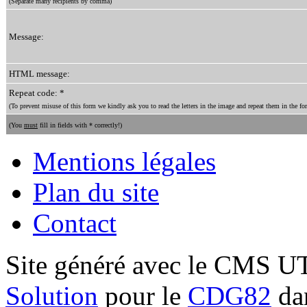
(Separate many recipients by comma)
Message:
HTML message:
Repeat code: *
(To prevent misuse of this form we kindly ask you to read the letters in the image and repeat them in the for
(You
must
fill in fields with * correctly!)
Mentions légales
Plan du site
Contact
Site généré avec le CMS 
Solution
pour le
CDG82
dan