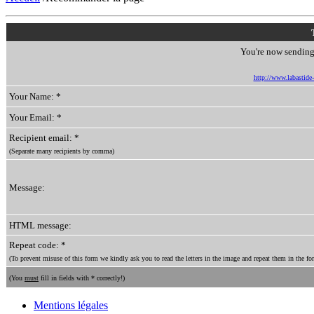
You're now sending 
http://www.labastide-s
Your Name: *
Your Email: *
Recipient email: *
(Separate many recipients by comma)
Message:
HTML message:
Repeat code: *
(To prevent misuse of this form we kindly ask you to read the letters in the image and repeat them in the for
(You
must
fill in fields with * correctly!)
Mentions légales