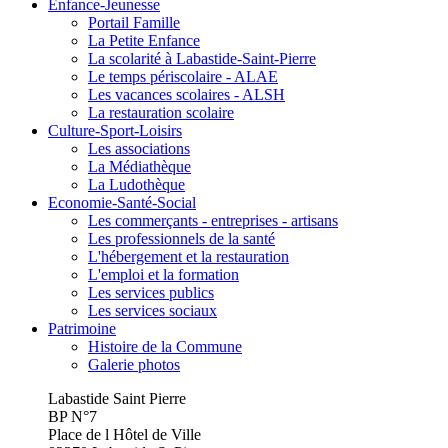
Enfance-Jeunesse
Portail Famille
La Petite Enfance
La scolarité à Labastide-Saint-Pierre
Le temps périscolaire - ALAE
Les vacances scolaires - ALSH
La restauration scolaire
Culture-Sport-Loisirs
Les associations
La Médiathèque
La Ludothèque
Economie-Santé-Social
Les commerçants - entreprises - artisans
Les professionnels de la santé
L'hébergement et la restauration
L'emploi et la formation
Les services publics
Les services sociaux
Patrimoine
Histoire de la Commune
Galerie photos
Labastide Saint Pierre
BP N°7
Place de l Hôtel de Ville