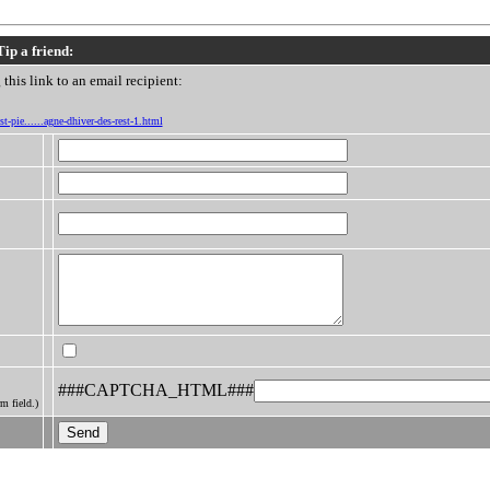
Tip a friend:
this link to an email recipient:
t-pie......agne-dhiver-des-rest-1.html
###CAPTCHA_HTML###
m field.)