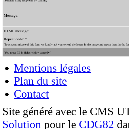
(Separate many recipients by comma)
Message:
HTML message:
Repeat code: *
(To prevent misuse of this form we kindly ask you to read the letters in the image and repeat them in the for
(You
must
fill in fields with * correctly!)
Mentions légales
Plan du site
Contact
Site généré avec le CMS 
Solution
pour le
CDG82
dan