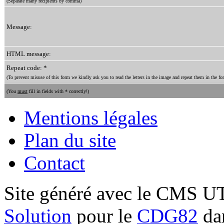
(Separate many recipients by comma)
Message:
HTML message:
Repeat code: *
(To prevent misuse of this form we kindly ask you to read the letters in the image and repeat them in the for
(You
must
fill in fields with * correctly!)
Mentions légales
Plan du site
Contact
Site généré avec le CMS 
Solution
pour le
CDG82
dan