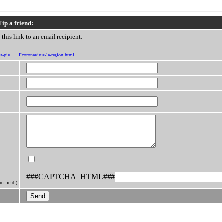
Tip a friend:
this link to an email recipient:
t-pie......Fcoronavirus-la-region.html
###CAPTCHA_HTML###
m field.)