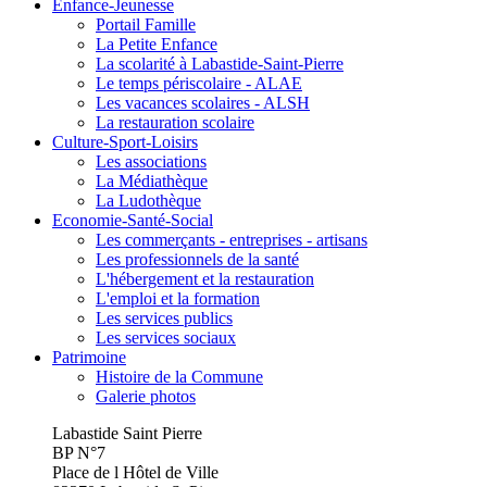
Enfance-Jeunesse
Portail Famille
La Petite Enfance
La scolarité à Labastide-Saint-Pierre
Le temps périscolaire - ALAE
Les vacances scolaires - ALSH
La restauration scolaire
Culture-Sport-Loisirs
Les associations
La Médiathèque
La Ludothèque
Economie-Santé-Social
Les commerçants - entreprises - artisans
Les professionnels de la santé
L'hébergement et la restauration
L'emploi et la formation
Les services publics
Les services sociaux
Patrimoine
Histoire de la Commune
Galerie photos
Labastide Saint Pierre
BP N°7
Place de l Hôtel de Ville