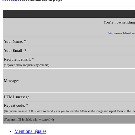
You're now sending 
http://www.labastide-s
Your Name: *
Your Email: *
Recipient email: *
(Separate many recipients by comma)
Message:
HTML message:
Repeat code: *
(To prevent misuse of this form we kindly ask you to read the letters in the image and repeat them in the for
(You
must
fill in fields with * correctly!)
Mentions légales