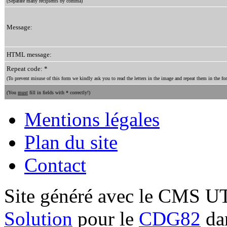
(Separate many recipients by comma)
Message:
HTML message:
Repeat code: *
(To prevent misuse of this form we kindly ask you to read the letters in the image and repeat them in the for
(You
must
fill in fields with * correctly!)
Mentions légales
Plan du site
Contact
Site généré avec le CMS 
Solution
pour le
CDG82
dan