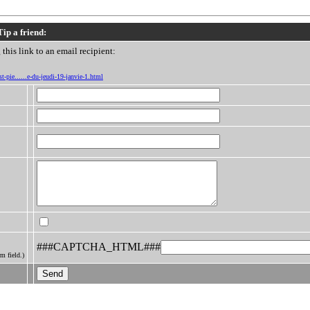
Tip a friend:
this link to an email recipient:
t-pie......e-du-jeudi-19-janvie-1.html
###CAPTCHA_HTML###
m field.)