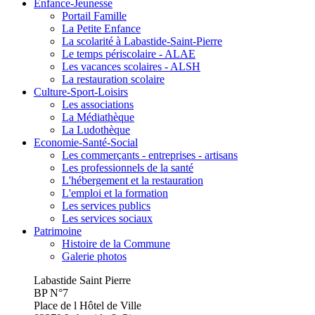
Enfance-Jeunesse
Portail Famille
La Petite Enfance
La scolarité à Labastide-Saint-Pierre
Le temps périscolaire - ALAE
Les vacances scolaires - ALSH
La restauration scolaire
Culture-Sport-Loisirs
Les associations
La Médiathèque
La Ludothèque
Economie-Santé-Social
Les commerçants - entreprises - artisans
Les professionnels de la santé
L'hébergement et la restauration
L'emploi et la formation
Les services publics
Les services sociaux
Patrimoine
Histoire de la Commune
Galerie photos
Labastide Saint Pierre
BP N°7
Place de l Hôtel de Ville