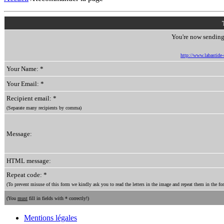
You're now sending 
http://www.labastide-s
Your Name: *
Your Email: *
Recipient email: *
(Separate many recipients by comma)
Message:
HTML message:
Repeat code: *
(To prevent misuse of this form we kindly ask you to read the letters in the image and repeat them in the for
(You
must
fill in fields with * correctly!)
Mentions légales