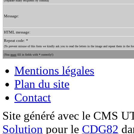
(Separate many recipients by comma)
Message:
HTML message:
Repeat code: *
(To prevent misuse of this form we kindly ask you to read the letters in the image and repeat them in the for
(You
must
fill in fields with * correctly!)
Mentions légales
Plan du site
Contact
Site généré avec le CMS 
Solution
pour le
CDG82
dan