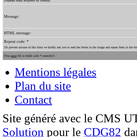
(Separate many recipients by comma)
Message:
HTML message:
Repeat code: *
(To prevent misuse of this form we kindly ask you to read the letters in the image and repeat them in the for
(You
must
fill in fields with * correctly!)
Mentions légales
Plan du site
Contact
Site généré avec le CMS 
Solution
pour le
CDG82
dan