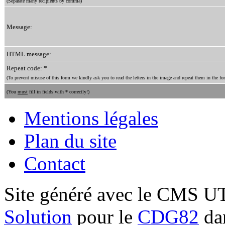
(Separate many recipients by comma)
Message:
HTML message:
Repeat code: *
(To prevent misuse of this form we kindly ask you to read the letters in the image and repeat them in the for
(You
must
fill in fields with * correctly!)
Mentions légales
Plan du site
Contact
Site généré avec le CMS 
Solution
pour le
CDG82
dan