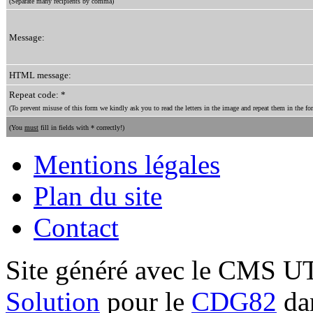
(Separate many recipients by comma)
Message:
HTML message:
Repeat code: *
(To prevent misuse of this form we kindly ask you to read the letters in the image and repeat them in the for
(You
must
fill in fields with * correctly!)
Mentions légales
Plan du site
Contact
Site généré avec le CMS 
Solution
pour le
CDG82
dan