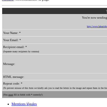
You're now sending 
http://www.labastide-
Your Name: *
Your Email: *
Recipient email: *
(Separate many recipients by comma)
Message:
HTML message:
Repeat code: *
(To prevent misuse of this form we kindly ask you to read the letters in the image and repeat them in the for
(You
must
fill in fields with * correctly!)
Mentions légales