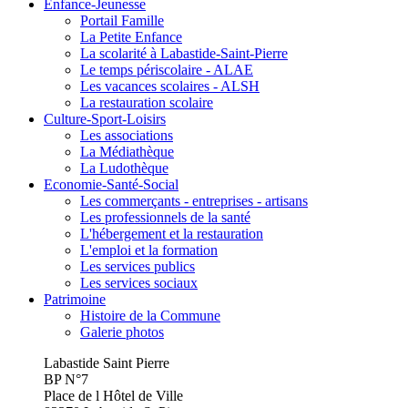
Enfance-Jeunesse
Portail Famille
La Petite Enfance
La scolarité à Labastide-Saint-Pierre
Le temps périscolaire - ALAE
Les vacances scolaires - ALSH
La restauration scolaire
Culture-Sport-Loisirs
Les associations
La Médiathèque
La Ludothèque
Economie-Santé-Social
Les commerçants - entreprises - artisans
Les professionnels de la santé
L'hébergement et la restauration
L'emploi et la formation
Les services publics
Les services sociaux
Patrimoine
Histoire de la Commune
Galerie photos
Labastide Saint Pierre
BP N°7
Place de l Hôtel de Ville