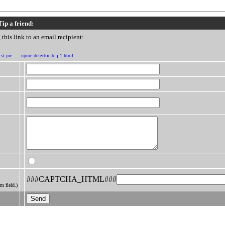
Tip a friend:
this link to an email recipient:
st-pie......upure-delectricite-j-1.html
###CAPTCHA_HTML###
m field.)